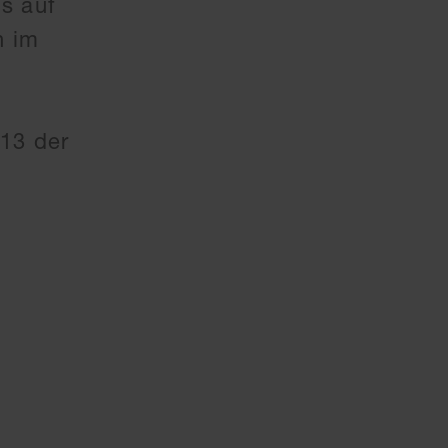
s auf
n im
13 der