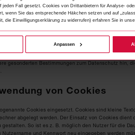
 lückenloser Schutz der Daten vor dem Zugriff durch Drit
 jeden Fall gesetzt. Cookies von Drittanbietern für Analyse- o
aher auf einen anderen Weg, z.B. per Post zukommen las
ert, wenn Sie das entsprechende Häkchen setzen und auf „zulas
it, die Einwilligungserklärung zu widerrufen) erfahren Sie in un
 Portal
Anpassen
A
unser Online Job Portal (
http://jobs.coroplast-group.com
 erbitten wir von Ihnen die üblichen Daten zur Ihrer Pers
ere gesonderten Bestimmungen zum Datenschutz hin, die
.
erwendung von Cookies
ogenannte Cookies eingesetzt. Cookies sind kleine Textd
echner abgelegt werden. Der Einsatz von Cookies dient 
 gestalten. So ist es z. B. möglich den Nutzer für die Da
ig Nutzername und Kennwort neu eingegeben werden mü