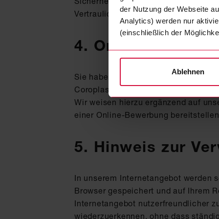
Sicherheitslücken aufweisen kann. Ein
der Nutzung der Webseite auf
Vertrauliche Daten sollten Sie uns d
Analytics) werden nur aktivi
(einschließlich der Möglichke
4. Online Karriere
Ablehnen
Sie haben die Möglichkeit, sich über 
Coroplast zu bewerben. In diesem Fall
Wir weisen hierzu ergänzend auf uns
einer Online-Bewerbung bereitstellen
5. Hinweis zur V
In unserem Internetangebot werden s
Browser gespeichert und auf Ihrem R
Internetangebot nutzerfreundlicher zu
wiederzuerkennen, ohne dass ständ