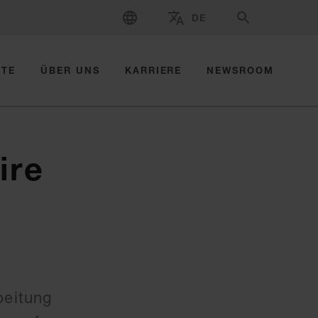
SPRACHE WÄH
DE
WÄHLEN SIE MARKE UND LAND A
SUCHE
KTE
ÜBER UNS
KARRIERE
NEWSROOM
ire
beitung